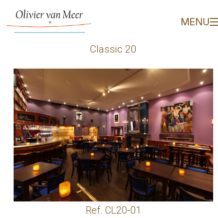
Classic 20 - Olivier van
MENU
Classic 20
Ref. CL20-01