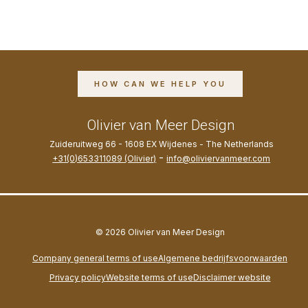
HOW CAN WE HELP YOU
Olivier van Meer Design
Zuideruitweg 66 - 1608 EX Wijdenes - The Netherlands
-
+31(0)653311089 (Olivier)
info@oliviervanmeer.com
© 2026
Olivier van Meer Design
Company general terms of use
Algemene bedrijfsvoorwaarden
Privacy policy
Website terms of use
Disclaimer website